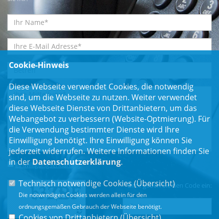
Cookie-Hinweis
Diese Webseite verwendet Cookies, die notwendig
sind, um die Webseite zu nutzen. Weiter verwendet
diese Webseite Dienste von Drittanbietern, um das
Webangebot zu verbessern (Website-Optmierung). Für
die Verwendung bestimmter Dienste wird Ihre
Einwilligung benötigt. Ihre Einwilligung können Sie
jederzeit widerrufen. Weitere Informationen finden Sie
in der
Datenschutzerklärung
.
Einwilligungserklärung
*
Technisch notwendige Cookies (
Übersicht
)
Bitte geben Sie den Code ein:
Die notwendigen Cookies werden allein für den
ordnungsgemäßen Gebrauch der Webseite benötigt.
Cookies von Drittanbietern (
Übersicht
)