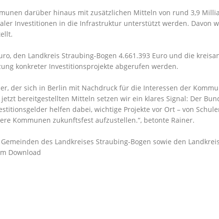
ommunen darüber hinaus mit zusätzlichen Mitteln von rund 3,9 Mil
ler Investitionen in die Infrastruktur unterstützt werden. Davo
llt.
 Euro, den Landkreis Straubing-Bogen 4.661.393 Euro und die krei
zung konkreter Investitionsprojekte abgerufen werden.
ner, der sich in Berlin mit Nachdruck für die Interessen der Komm
zt bereitgestellten Mitteln setzen wir ein klares Signal: Der Bund
titionsgelder helfen dabei, wichtige Projekte vor Ort – von Schul
sere Kommunen zukunftsfest aufzustellen.“, betonte Rainer.
die Gemeinden des Landkreises Straubing-Bogen sowie den Landkreis
zum Download