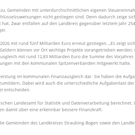
azu, Gemeinden mit unterdurchschnittlichen eigenen Steuereinnah
hlüsselzuweisungen nicht gestiegen sind. Denn dadurch zeige sich
 hat. Zwar entfallen auf den Landkreis gegenüber letztem Jahr 2
ger.
2026 mit rund fünf Milliarden Euro erneut gestiegen. „Es zeigt s
Geldern können vor Ort wichtige Projekte vorangetrieben werden, vo
leich mit rund 12,83 Milliarden Euro die Summe des Vorjahres sig
lungen mit den kommunalen Spitzenverbänden mitgewirkt hatte.
elleistung im kommunalen Finanzausgleich dar. Sie haben die Aufg
zumildern. Dabei wird auch die unterschiedliche Aufgabenlast d
ei entscheiden.
chen Landesamt für Statistik und Datenverarbeitung berechnet. 
 damit über eine erkennbar bessere Finanzkraft.
die Gemeinden des Landkreises Straubing-Bogen sowie den Landkre