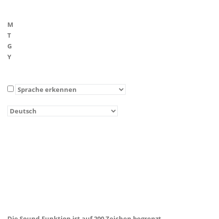
M
T
G
Y
Die Sound-Funktion ist auf 200 Zeichen begrenzt