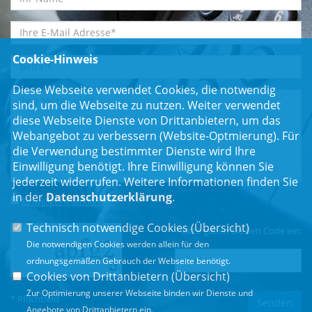
Cookie-Hinweis
Diese Webseite verwendet Cookies, die notwendig
sind, um die Webseite zu nutzen. Weiter verwendet
diese Webseite Dienste von Drittanbietern, um das
Webangebot zu verbessern (Website-Optmierung). Für
die Verwendung bestimmter Dienste wird Ihre
Einwilligung benötigt. Ihre Einwilligung können Sie
jederzeit widerrufen. Weitere Informationen finden Sie
in der
Datenschutzerklärung
.
Einwilligungserklärung
*
Technisch notwendige Cookies (
Übersicht
)
Bitte geben Sie den Code ein:
Die notwendigen Cookies werden allein für den
ordnungsgemäßen Gebrauch der Webseite benötigt.
Cookies von Drittanbietern (
Übersicht
)
Zur Optimierung unserer Webseite binden wir Dienste und
* Pflichtfeld
Angebote von Drittanbietern ein.