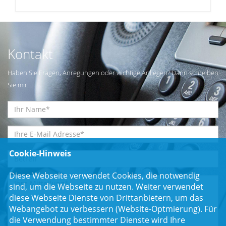
Kontakt
Haben Sie Fragen, Anregungen oder wichtige Anliegen? Dann schreiben
Sie mir!
Cookie-Hinweis
Diese Webseite verwendet Cookies, die notwendig
sind, um die Webseite zu nutzen. Weiter verwendet
diese Webseite Dienste von Drittanbietern, um das
Webangebot zu verbessern (Website-Optmierung). Für
die Verwendung bestimmter Dienste wird Ihre