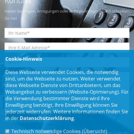
Kontakt
Haben Sie Fragen, Anregungen oder wichtige Anliegen? Dann schreiben
Sie mir!
Cookie-Hinweis
Diese Webseite verwendet Cookies, die notwendig
sind, um die Webseite zu nutzen. Weiter verwendet
diese Webseite Dienste von Drittanbietern, um das
Webangebot zu verbessern (Website-Optmierung). Für
die Verwendung bestimmter Dienste wird Ihre
Einwilligung benötigt. Ihre Einwilligung können Sie
jederzeit widerrufen. Weitere Informationen finden Sie
in der
Datenschutzerklärung
.
Einwilligungserklärung
*
Technisch notwendige Cookies (
Übersicht
)
Bitte geben Sie den Code ein: