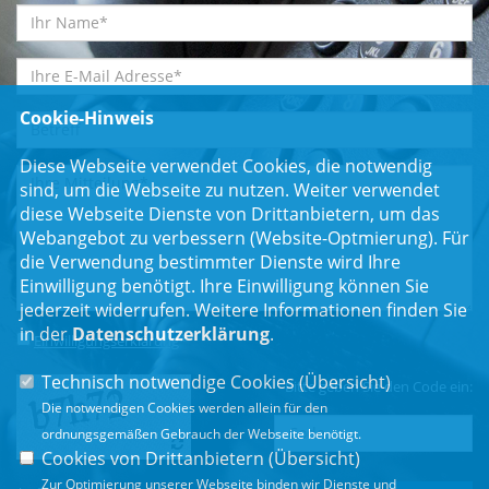
Cookie-Hinweis
Diese Webseite verwendet Cookies, die notwendig
sind, um die Webseite zu nutzen. Weiter verwendet
diese Webseite Dienste von Drittanbietern, um das
Webangebot zu verbessern (Website-Optmierung). Für
die Verwendung bestimmter Dienste wird Ihre
Einwilligung benötigt. Ihre Einwilligung können Sie
jederzeit widerrufen. Weitere Informationen finden Sie
in der
Datenschutzerklärung
.
Einwilligungserklärung
*
Technisch notwendige Cookies (
Übersicht
)
Bitte geben Sie den Code ein:
Die notwendigen Cookies werden allein für den
ordnungsgemäßen Gebrauch der Webseite benötigt.
Cookies von Drittanbietern (
Übersicht
)
Zur Optimierung unserer Webseite binden wir Dienste und