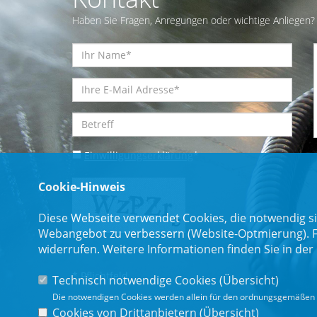
Haben Sie Fragen, Anregungen oder wichtige Anliegen? 
Einwilligungserklärung
*
Cookie-Hinweis
Diese Webseite verwendet Cookies, die notwendig si
Webangebot zu verbessern (Website-Optmierung). Für
widerrufen. Weitere Informationen finden Sie in der
* Pflichtfeld
Technisch notwendige Cookies (
Übersicht
)
Die notwendigen Cookies werden allein für den ordnungsgemäßen 
Cookies von Drittanbietern (
Übersicht
)