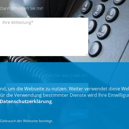
Dann schreiben Sie mir!
Bitte geben Sie den Code ein:
nd, um die Webseite zu nutzen. Weiter verwendet diese Web
 die Verwendung bestimmter Dienste wird Ihre Einwilligung 
Datenschutzerklärung
.
Gebrauch der Webseite benötigt.