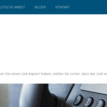
LITISCHE ARBEIT
BILDER
KONTAKT
en Sie einen Link kopiert haben, stellen Sie sicher, dass der Link vo