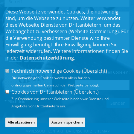
Diese Webseite verwendet Cookies, die notwendig
sind, um die Webseite zu nutzen. Weiter verwendet
diese Webseite Dienste von Drittanbietern, um das
Webangebot zu verbessern (Website-Optmierung). Für
die Verwendung bestimmter Dienste wird Ihre
Einwilligung benötigt. Ihre Einwilligung können Sie
jederzeit widerrufen. Weitere Informationen finden Sie
in der
Datenschutzerklärung
.
Einwilligungserklärung
*
Technisch notwendige Cookies (
Übersicht
)
Bitte geben Sie den Code ein:
Die notwendigen Cookies werden allein für den
ordnungsgemäßen Gebrauch der Webseite benötigt.
Cookies von Drittanbietern (
Übersicht
)
Zur Optimierung unserer Webseite binden wir Dienste und
* Pflichtfeld
Angebote von Drittanbietern ein.
Alle akzeptieren
Auswahl speichern
IMPRESSUM
KONTAKT
DATENSCHUTZ
SITEMAP