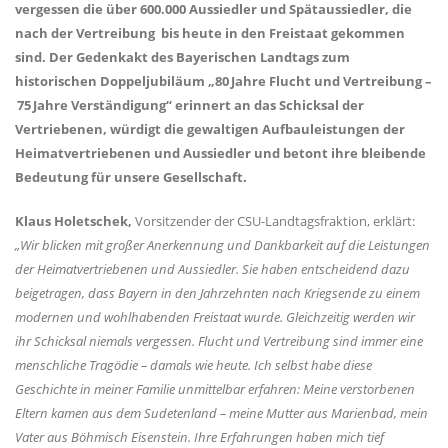
vergessen die über 600.000 Aussiedler und Spätaussiedler, die
nach der Vertreibung bis heute in den Freistaat gekommen
sind. Der Gedenkakt des Bayerischen Landtags zum
historischen Doppeljubiläum „80 Jahre Flucht und Vertreibung –
75 Jahre Verständigung“ erinnert an das Schicksal der
Vertriebenen, würdigt die gewaltigen Aufbauleistungen der
Heimatvertriebenen und Aussiedler und betont ihre bleibende
Bedeutung für unsere Gesellschaft.
Klaus Holetschek,
Vorsitzender der CSU-Landtagsfraktion, erklärt:
Wir blicken mit großer Anerkennung und Dankbarkeit auf die Leistungen
der Heimatvertriebenen und Aussiedler. Sie haben entscheidend dazu
beigetragen, dass Bayern in den Jahrzehnten nach Kriegsende zu einem
modernen und wohlhabenden Freistaat wurde. Gleichzeitig werden wir
ihr Schicksal niemals vergessen. Flucht und Vertreibung sind immer eine
menschliche Tragödie – damals wie heute. Ich selbst habe diese
Geschichte in meiner Familie unmittelbar erfahren: Meine verstorbenen
Eltern kamen aus dem Sudetenland – meine Mutter aus Marienbad, mein
Vater aus Böhmisch Eisenstein. Ihre Erfahrungen haben mich tief