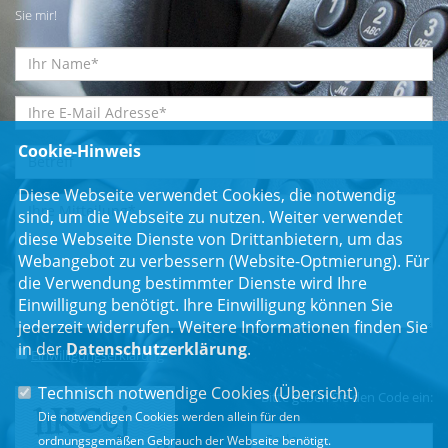
Sie mir!
Cookie-Hinweis
Diese Webseite verwendet Cookies, die notwendig
sind, um die Webseite zu nutzen. Weiter verwendet
diese Webseite Dienste von Drittanbietern, um das
Webangebot zu verbessern (Website-Optmierung). Für
die Verwendung bestimmter Dienste wird Ihre
Einwilligung benötigt. Ihre Einwilligung können Sie
jederzeit widerrufen. Weitere Informationen finden Sie
in der
Datenschutzerklärung
.
Einwilligungserklärung
*
Technisch notwendige Cookies (
Übersicht
)
Bitte geben Sie den Code ein:
Die notwendigen Cookies werden allein für den
ordnungsgemäßen Gebrauch der Webseite benötigt.