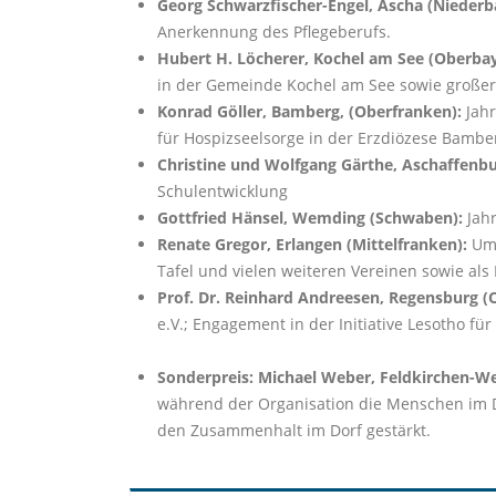
Georg Schwarzfischer-Engel, Ascha (Niederb
Anerkennung des Pflegeberufs.
Hubert H. Löcherer, Kochel am See (Oberbay
in der Gemeinde Kochel am See sowie großer
Konrad Göller, Bamberg, (Oberfranken):
Jahr
für Hospizseelsorge in der Erzdiözese Bamb
Christine und Wolfgang Gärthe, Aschaffenb
Schulentwicklung
Gottfried Hänsel, Wemding (Schwaben):
Jah
Renate Gregor, Erlangen (Mittelfranken):
Umf
Tafel und vielen weiteren Vereinen sowie als 
Prof. Dr. Reinhard Andreesen, Regensburg (
e.V.; Engagement in der Initiative Lesotho f
Sonderpreis: Michael Weber, Feldkirchen-
während der Organisation die Menschen im D
den Zusammenhalt im Dorf gestärkt.