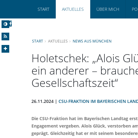
START
AKTUELLES
ÜBER MICH
PO
START
AKTUELLES
NEWS AUS MÜNCHEN
Holetschek: „Alois Gl
ein anderer – brauch
Gesellschaftszeit“
26.11.2024 |
CSU-FRAKTION IM BAYERISCHEN LAN
Die CSU-Fraktion hat im Bayerischen Landtag erst
Engagement vergeben. Alois Glück, verstorben am 2
geprägt. Gleichzeitig hat er mit seinem besonder