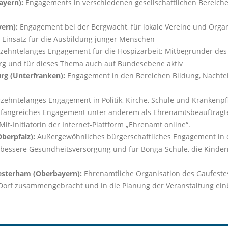
ayern):
Engagements in verschiedenen gesellschaftlichen Bereiche
ern):
Engagement bei der Bergwacht, für lokale Vereine und Organ
 Einsatz für die Ausbildung junger Menschen
zehntelanges Engagement für die Hospizarbeit; Mitbegründer des 
erg und für dieses Thema auch auf Bundesebene aktiv
urg (Unterfranken):
Engagement in den Bereichen Bildung, Nachtei
rzehntelanges Engagement in Politik, Kirche, Schule und Krankenpf
angreiches Engagement unter anderem als Ehrenamtsbeauftragte d
Mit-Initiatorin der Internet-Plattform „Ehrenamt online“.
Oberpfalz):
Außergewöhnliches bürgerschaftliches Engagement in 
ür bessere Gesundheitsversorgung und für Bonga-Schule, die Kinde
Westerham (Oberbayern):
Ehrenamtliche Organisation des Gaufeste
orf zusammengebracht und in die Planung der Veranstaltung einb