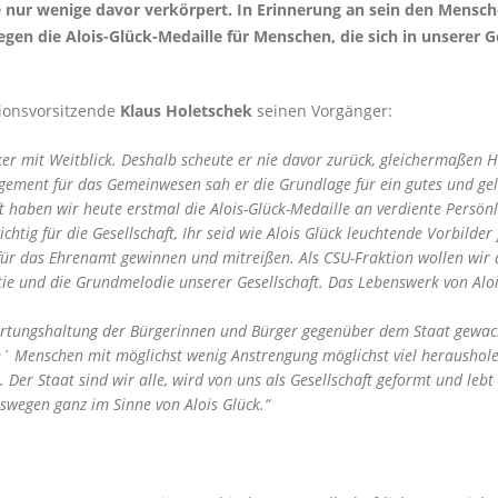
e nur wenige davor verkörpert. In Erinnerung an sein den Mens
en die Alois-Glück-Medaille für Menschen, die sich in unserer G
ionsvorsitzende
Klaus Holetschek
seinen Vorgänger:
iker mit Weitblick. Deshalb scheute er nie davor zurück, gleichermaße
gement für das Gemeinwesen sah er die Grundlage für ein gutes und gel
t haben wir heute erstmal die Alois-Glück-Medaille an verdiente Persönl
ichtig für die Gesellschaft, Ihr seid wie Alois Glück leuchtende Vorbil
für das Ehrenamt gewinnen und mitreißen. Als CSU-Fraktion wollen wir
ie und die Grundmelodie unserer Gesellschaft. Das Lebenswerk von Alois
wartungshaltung der Bürgerinnen und Bürger gegenüber dem Staat gewachs
re´ Menschen mit möglichst wenig Anstrengung möglichst viel heraushole
. Der Staat sind wir alle, wird von uns als Gesellschaft geformt und leb
eswegen ganz im Sinne von Alois Glück.“