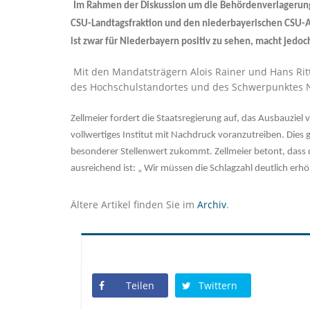
Im Rahmen der Diskussion um die Behördenverlagerung
CSU-Landtagsfraktion und den niederbayerischen CSU-Ab
ist zwar für Niederbayern positiv zu sehen, macht jedoc
Mit den Mandatsträgern Alois Rainer und Hans Ritt
des Hochschulstandortes und des Schwerpunktes N
Zellmeier fordert die Staatsregierung auf, das Ausbauzie
vollwertiges Institut mit Nachdruck voranzutreiben. Dies
besonderer Stellenwert zukommt. Zellmeier betont, dass 
ausreichend ist: „ Wir müssen die Schlagzahl deutlich er
Ältere Artikel finden Sie im
Archiv
.
Teilen
Twittern