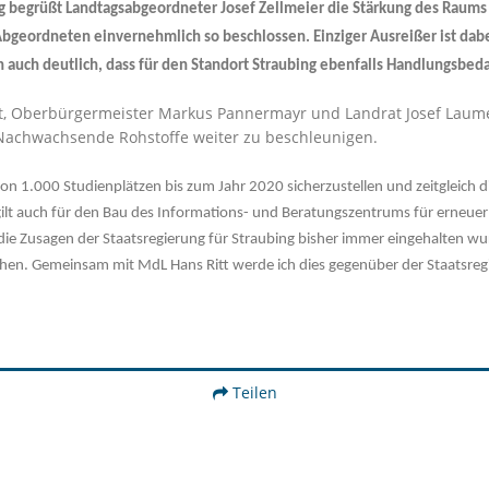
 begrüßt Landtagsabgeordneter Josef Zellmeier die Stärkung des Raum
geordneten einvernehmlich so beschlossen. Einziger Ausreißer ist dabe
h auch deutlich, dass für den Standort Straubing ebenfalls Handlungsbed
, Oberbürgermeister Markus Pannermayr und Landrat Josef Laumer 
achwachsende Rohstoffe weiter zu beschleunigen.
l von 1.000 Studienplätzen bis zum Jahr 2020 sicherzustellen und zeitgleic
 gilt auch für den Bau des Informations- und Beratungszentrums für erneuer
die Zusagen der Staatsregierung für Straubing bisher immer eingehalten 
höhen. Gemeinsam mit MdL Hans Ritt werde ich dies gegenüber der Staatsreg
Teilen